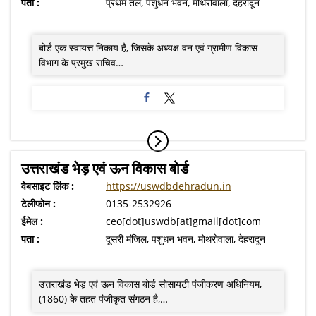
पता :
प्रथम तल, पशुधन भवन, मोथरोवाला, देहरादून
बोर्ड एक स्वायत्त निकाय है, जिसके अध्यक्ष वन एवं ग्रामीण विकास
विभाग के प्रमुख सचिव…
उत्तराखंड भेड़ एवं ऊन विकास बोर्ड
वेबसाइट लिंक :
https://uswdbdehradun.in
टेलीफोन :
0135-2532926
ईमेल :
ceo[dot]uswdb[at]gmail[dot]com
पता :
दूसरी मंजिल, पशुधन भवन, मोथरोवाला, देहरादून
उत्तराखंड भेड़ एवं ऊन विकास बोर्ड सोसायटी पंजीकरण अधिनियम,
(1860) के तहत पंजीकृत संगठन है,…